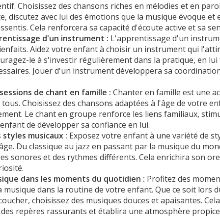
ntif. Choisissez des chansons riches en mélodies et en parole
e, discutez avec lui des émotions que la musique évoque et
sentis. Cela renforcera sa capacité d'écoute active et sa sen
prentissage d'un instrument :
L'apprentissage d'un instrum
nfaits. Aidez votre enfant à choisir un instrument qui l'atti
uragez-le à s'investir régulièrement dans la pratique, en lui
ssaires. Jouer d'un instrument développera sa coordination
sessions de chant en famille :
Chanter en famille est une act
tous. Choisissez des chansons adaptées à l'âge de votre enfa
ement. Le chant en groupe renforce les liens familiaux, stimul
enfant de développer sa confiance en lui.
s styles musicaux :
Exposez votre enfant à une variété de st
âge. Du classique au jazz en passant par la musique du mon
res sonores et des rythmes différents. Cela enrichira son orei
iosité.
sique dans les moments du quotidien :
Profitez des moment
a musique dans la routine de votre enfant. Que ce soit lors 
ucher, choisissez des musiques douces et apaisantes. Cela 
a des repères rassurants et établira une atmosphère propi