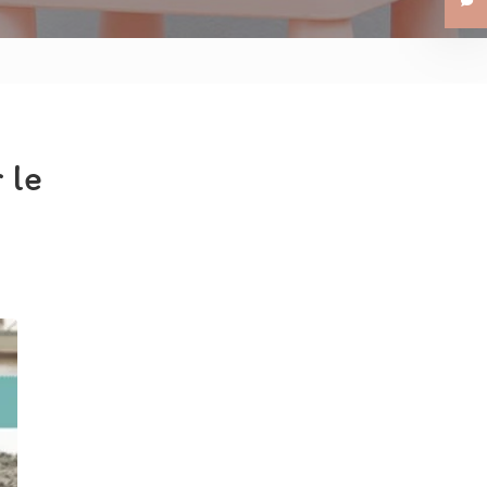
Les Petits Tisserins
Les Petits Aviateurs
 le