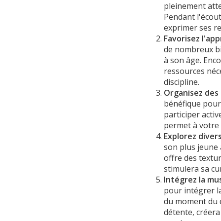
pleinement atte
Pendant l'écout
exprimer ses res
Favorisez l'ap
de nombreux bie
à son âge. Enco
ressources néce
discipline.
Organisez des 
bénéfique pour 
participer activ
permet à votre 
Explorez diver
son plus jeune 
offre des textu
stimulera sa cur
Intégrez la mu
pour intégrer l
du moment du co
détente, créer