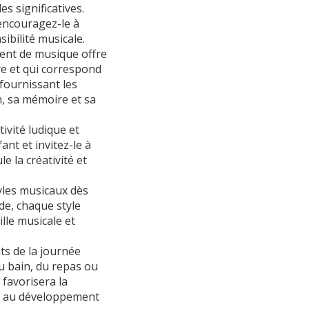
s significatives.
 encouragez-le à
sibilité musicale.
ent de musique offre
re et qui correspond
 fournissant les
, sa mémoire et sa
ivité ludique et
nt et invitez-le à
e la créativité et
yles musicaux dès
de, chaque style
lle musicale et
s de la journée
du bain, du repas ou
favorisera la
ce au développement