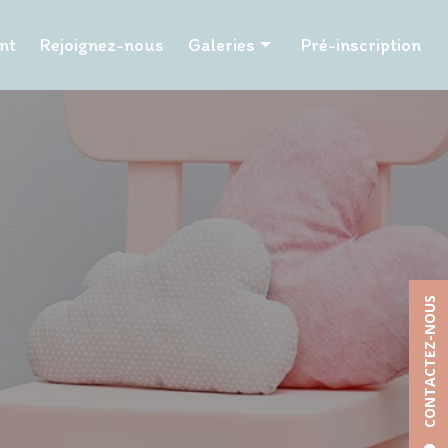
nt
Rejoignez-nous
Galeries
Pré-inscription
Les P'tits Papangues
Les Tuits Tuits
Les P'tits Papillons
Les Pailles en queue
Les Hibiscus
Les Tamarins
CONTACTEZ-NOUS
La Chapelle
La Poudriere
Les Petits Pinpins
Les Caramboles