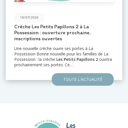
31/05/2026
2 à La
Une nouvelle crèche ouvre 
chaine,
Port : Le Mail de l'Océan 🌊
Le réseau de crèches
Les Petits
d'annoncer l'ouverture prochaine
rtes à La
établissement au
Port (97420)
: 
es familles de La
l'Océan…
 Papillons 2
ouvrira
TOUTE
 L'ACTUALITÉ