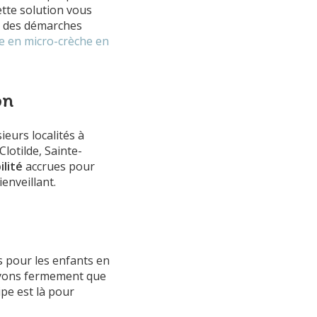
ette solution vous
s des démarches
e en micro-crèche en
on
ieurs localités à
lotilde, Sainte-
ilité
accrues pour
enveillant.
s pour les enfants en
royons fermement que
pe est là pour