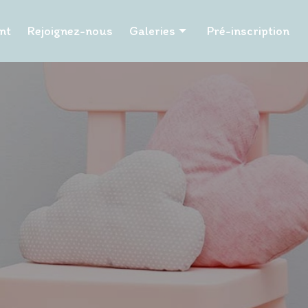
nt
Rejoignez-nous
Galeries
Pré-inscription
Les P'tits Papangues
Les Tuits Tuits
Les P'tits Papillons
Les Pailles en queue
Les Hibiscus
Les Tamarins
La Chapelle
La Poudriere
Les Petits Pinpins
Les Caramboles