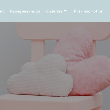
nt
Rejoignez-nous
Galeries
Pré-inscription
Les P'tits Papangues
Les Tuits Tuits
Les P'tits Papillons
Les Pailles en queue
Les Hibiscus
Les Tamarins
La Chapelle
La Poudriere
Les Petits Pinpins
Les Caramboles