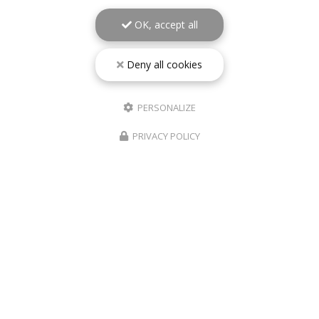
Téléphone
OK, accept all
Sélectionner une localité
Deny all cookies
Message
PERSONALIZE
PRIVACY POLICY
J'autorise ce site à conserver l'ensemble des données transmises dans ce
formulaire pour faciliter le suivi et le traitement de ma demande.
(Aucune
exploitation commerciale ne sera faite des données conservées. Voir
notre
politique de confidentialité
)