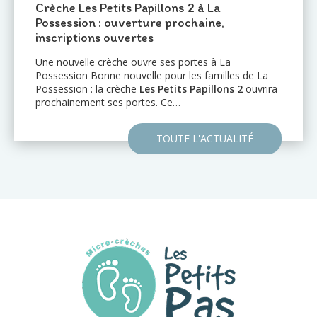
2 à La
Une nouvelle crèche ouvre 
chaine,
Port : Le Mail de l'Océan 🌊
Le réseau de crèches
Les Petits
d'annoncer l'ouverture prochaine
rtes à La
établissement au
Port (97420)
: 
es familles de La
l'Océan…
 Papillons 2
ouvrira
TOUTE
 L'ACTUALITÉ