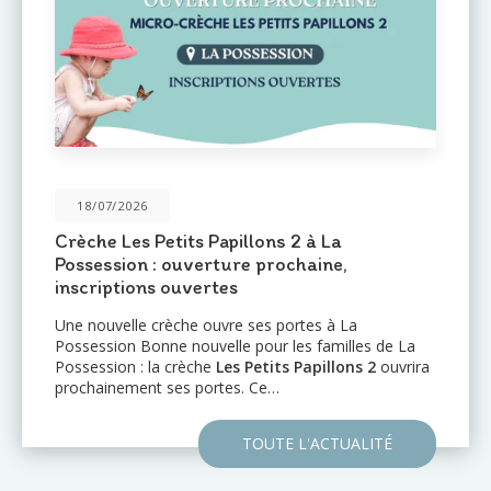
31/05/2026
2 à La
Une nouvelle crèche ouvre 
chaine,
Port : Le Mail de l'Océan 🌊
Le réseau de crèches
Les Petits
d'annoncer l'ouverture prochaine
rtes à La
établissement au
Port (97420)
: 
es familles de La
l'Océan…
 Papillons 2
ouvrira
TOUTE
 L'ACTUALITÉ