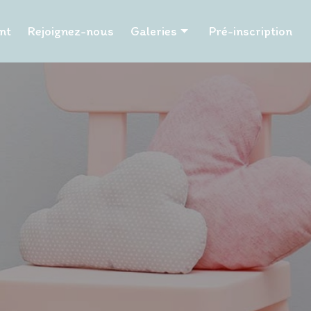
nt
Rejoignez-nous
Galeries
Pré-inscription
Les P'tits Papangues
Les Tuits Tuits
Les P'tits Papillons
Les Pailles en queue
Les Hibiscus
Les Tamarins
La Chapelle
La Poudriere
Les Petits Pinpins
Les Caramboles