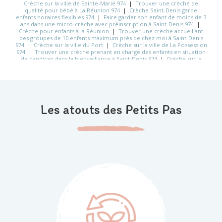
Crèche sur la ville de Sainte-Marie 974
|
Trouver une crèche de
qualité pour bébé à La Réunion 974
|
Crèche Saint-Denis garde
enfants horaires flexibles 974
|
Faire garder son enfant de moins de 3
ans dans une micro-crèche avec préinscription à Saint-Denis 974
|
Crèche pour enfants à la Réunion
|
Trouver une crèche accueillant
des groupes de 10 enfants maximum près de chez moi à Saint-Denis
974
|
Crèche sur la ville du Port
|
Crèche sur la ville de La Possession
974
|
Trouver une crèche prenant en charge des enfants en situation
de handicap dans la bienveillance à Saint-Denis 974
|
Crèche sur la
ville de Sainte-Clotilde 974
|
Trouver une crèche de qualité pour
bébé à La Réunion 974
Les atouts des Petits Pas