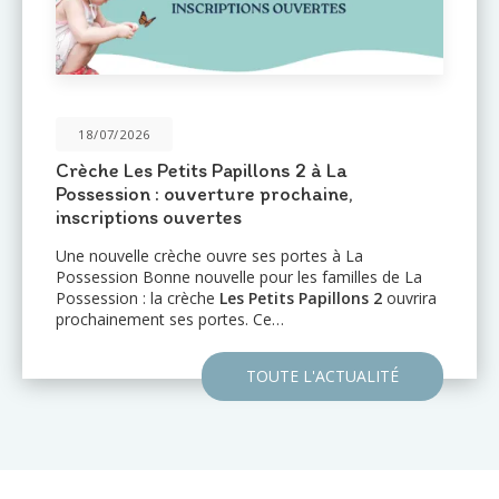
/2026
31/05
 Les Petits Papillons 2 à La
Une no
sion : ouverture prochaine,
Port : 
ptions ouvertes
Le rése
d'annonc
velle crèche ouvre ses portes à La
établis
on Bonne nouvelle pour les familles de La
l'Océa
on : la crèche
Les Petits Papillons 2
ouvrira
nement ses portes. Ce…
TOUTE L'ACTUALITÉ