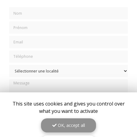
Nom
Prénom
Email
Téléphone
Sélectionner une localité
Message
This site uses cookies and gives you control over
what you want to activate
J'autorise ce site à conserver l'ensemble des données transmises dans ce
OK, accept all
formulaire pour faciliter le suivi et le traitement de ma demande.
(Aucune
exploitation commerciale ne sera faite des données conservées. Voir
notre
politique de confidentialité
)