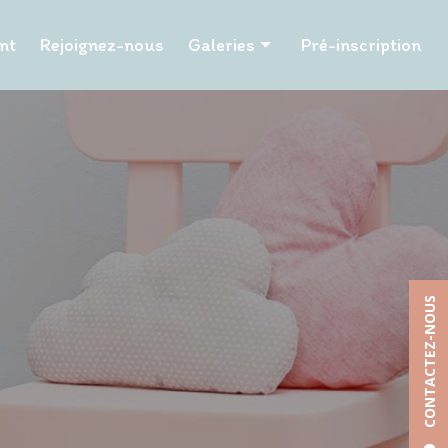
nt
Rejoignez-nous
Galeries
Pré-inscription
Les P'tits Papangues
Les Tuits Tuits
Les P'tits Papillons
Les Pailles en queue
Les Hibiscus
Les Tamarins
CONTACTEZ-NOUS
La Chapelle
La Poudriere
Les Petits Pinpins
Les Caramboles