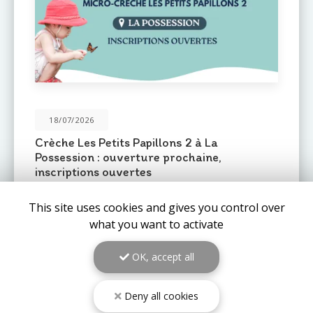
31/05/2026
Une nouvelle crèche ouvre ses portes au
Port : Le Mail de l'Océan 🌊
Le réseau de crèches
Les Petits Pas
est fier
d'annoncer l'ouverture prochaine d'un nouvel
This site uses cookies and gives you control over
établissement au
Port (97420)
: la crèche
Le Mail de
l'Océan…
what you want to activate
TOUTE L'ACTUALITÉ
OK, accept all
Deny all cookies