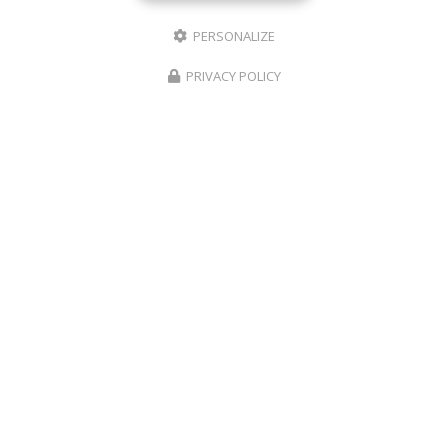
PERSONALIZE
PRIVACY POLICY
CRÈCHES ET MICRO-CRÈCHES À LA RÉUNION
02 62 18 61 63
Voir
+
d'infos sur
facebook
Envoyez un message