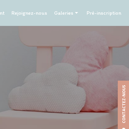
nt
Rejoignez-nous
Galeries
Pré-inscription
Les P'tits Papangues
Les Tuits Tuits
Les P'tits Papillons
Les Pailles en queue
Les Hibiscus
Les Tamarins
CONTACTEZ-NOUS
La Chapelle
La Poudriere
Les Petits Pinpins
Les Caramboles