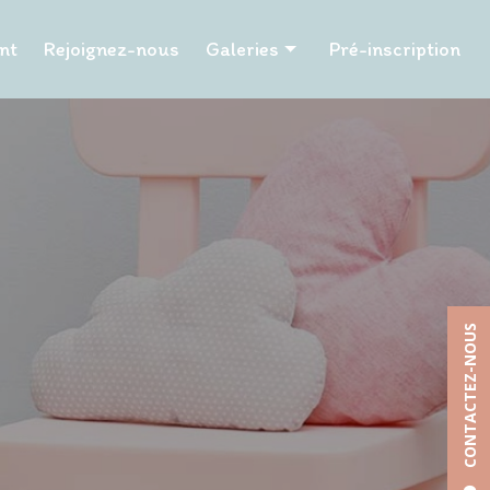
nt
Rejoignez-nous
Galeries
Pré-inscription
Les P'tits Papangues
Les Tuits Tuits
Les P'tits Papillons
Les Pailles en queue
Les Hibiscus
Les Tamarins
CONTACTEZ-NOUS
La Chapelle
La Poudriere
Les Petits Pinpins
Les Caramboles