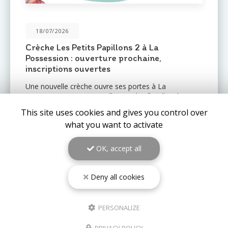
31/05/2026
Une nouvelle crèche ouvre ses portes au
Port : Le Mail de l'Océan 🌊
Le réseau de crèches
Les Petits Pas
est fier
d'annoncer l'ouverture prochaine d'un nouvel
établissement au
Port (97420)
: la crèche
Le Mail de
l'Océan…
This site uses cookies and gives you control over
what you want to activate
TOUTE L'ACTUALITÉ
OK, accept all
Deny all cookies
PERSONALIZE