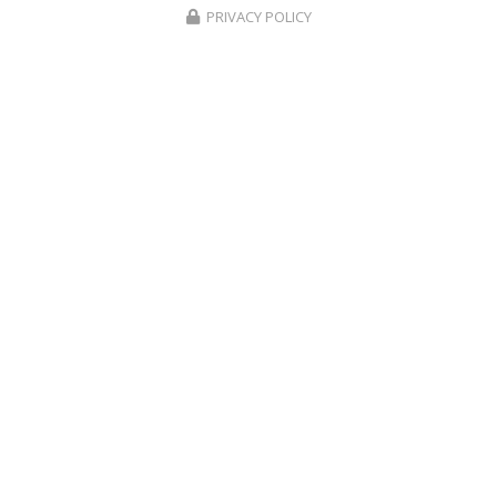
PRIVACY POLICY
CRÈCHES ET MICRO-CRÈCHES À LA RÉUNION
02 62 18 61 63
Voir
+
d'infos sur
facebook
Envoyez un message
Nom