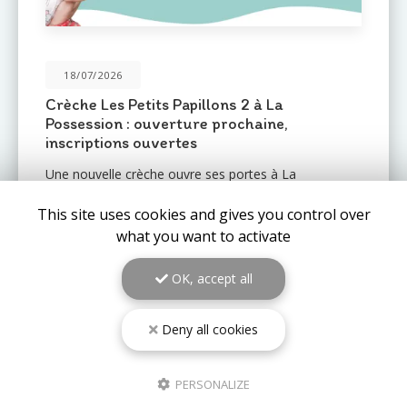
31/05/2026
Une nouvelle crèche ouvre ses portes au
Port : Le Mail de l'Océan 🌊
Le réseau de crèches
Les Petits Pas
est fier
d'annoncer l'ouverture prochaine d'un nouvel
établissement au
Port (97420)
: la crèche
Le Mail de
l'Océan…
This site uses cookies and gives you control over
what you want to activate
TOUTE L'ACTUALITÉ
OK, accept all
Deny all cookies
PERSONALIZE