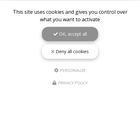
This site uses cookies and gives you control over
Prénom
what you want to activate
Email
OK, accept all
Téléphone
Deny all cookies
Sélectionner une localité
PERSONALIZE
Message
PRIVACY POLICY
J'autorise ce site à conserver l'ensemble des données transmises dans ce
formulaire pour faciliter le suivi et le traitement de ma demande.
(Aucune
exploitation commerciale ne sera faite des données conservées. Voir
notre
politique de confidentialité
)