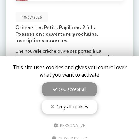
31/05/2026
Une nouvelle crèche ouvre ses portes au
Port : Le Mail de l'Océan 🌊
Le réseau de crèches
Les Petits Pas
est fier
d'annoncer l'ouverture prochaine d'un nouvel
établissement au
Port (97420)
: la crèche
Le Mail de
l'Océan…
This site uses cookies and gives you control over
what you want to activate
TOUTE L'ACTUALITÉ
OK, accept all
Deny all cookies
PERSONALIZE
PRIVACY POLICY