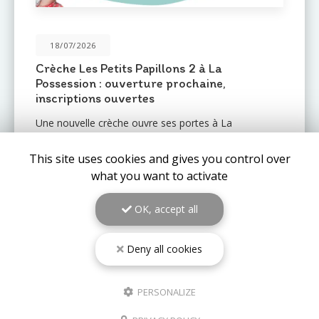
31/05/2026
Une nouvelle crèche ouvre ses portes au
Port : Le Mail de l'Océan 🌊
Le réseau de crèches
Les Petits Pas
est fier
d'annoncer l'ouverture prochaine d'un nouvel
établissement au
Port (97420)
: la crèche
Le Mail de
l'Océan…
This site uses cookies and gives you control over
what you want to activate
TOUTE L'ACTUALITÉ
OK, accept all
Deny all cookies
PERSONALIZE