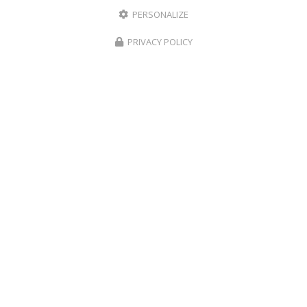
PERSONALIZE
PRIVACY POLICY
CRÈCHES ET MICRO-CRÈCHES À LA RÉUNION
02 62 18 61 63
Voir
+
d'infos sur
facebook
Envoyez un message