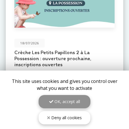
31/05/2026
Une nouvelle crèche ouvre ses portes au
Port : Le Mail de l'Océan 🌊
Le réseau de crèches
Les Petits Pas
est fier
d'annoncer l'ouverture prochaine d'un nouvel
établissement au
Port (97420)
: la crèche
Le Mail de
This site uses cookies and gives you control over
l'Océan…
what you want to activate
TOUTE L'ACTUALITÉ
OK, accept all
Deny all cookies