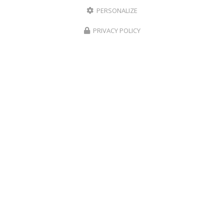
PERSONALIZE
PRIVACY POLICY
CRÈCHES ET MICRO-CRÈCHES À LA RÉUNION
02 62 18 61 63
Voir
+
d'infos sur
facebook
Envoyez un message