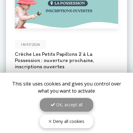
31/05/2026
Une nouvelle crèche ouvre ses portes au
Port : Le Mail de l'Océan 🌊
Le réseau de crèches
Les Petits Pas
est fier
d'annoncer l'ouverture prochaine d'un nouvel
établissement au
Port (97420)
: la crèche
Le Mail de
This site uses cookies and gives you control over
l'Océan…
what you want to activate
TOUTE L'ACTUALITÉ
OK, accept all
Deny all cookies