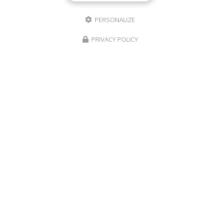
PERSONALIZE
PRIVACY POLICY
CRÈCHES ET MICRO-CRÈCHES À LA RÉUNION
02 62 18 61 63
Voir
+
d'infos sur
facebook
Envoyez un message