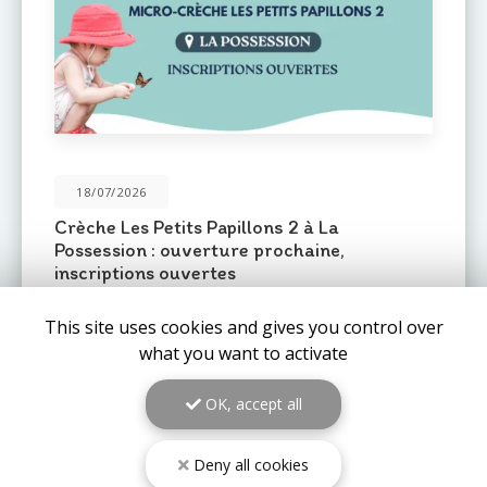
31/05/2026
Une nouvelle crèche ouvre ses portes au
Port : Le Mail de l'Océan 🌊
Le réseau de crèches
Les Petits Pas
est fier
d'annoncer l'ouverture prochaine d'un nouvel
This site uses cookies and gives you control over
établissement au
Port (97420)
: la crèche
Le Mail de
l'Océan…
what you want to activate
OK, accept all
TOUTE L'ACTUALITÉ
Deny all cookies